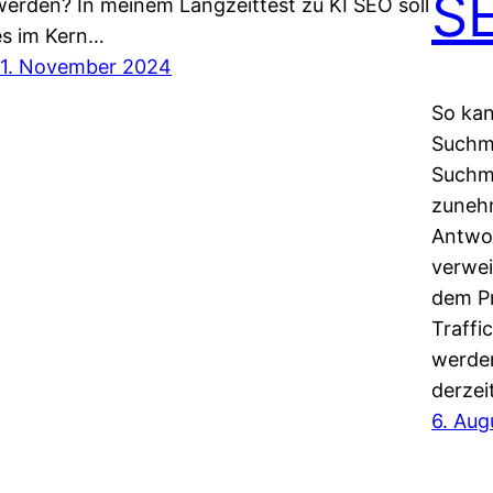
SE
werden? In meinem Langzeittest zu KI SEO soll
es im Kern…
11. November 2024
So kan
Suchma
Suchm
zuneh
Antwor
verwei
dem Pr
Traffi
werden
derzei
6. Aug